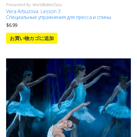
Presented By: WorldBalletClass
Vera Arbuzova. Lesson 3
Специальные упражнения для пресса и спины.
$
6.99
お買い物カゴに追加