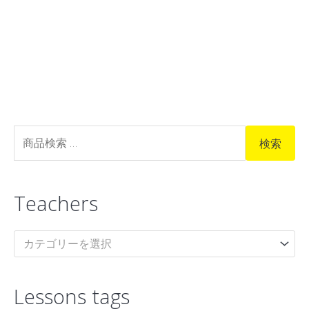
検
検索
索
対
Teachers
象
:
カテゴリーを選択
Lessons tags