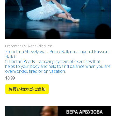
Presented By: WorldBalletClass
From Lina Shevelyova – Prima Ballerina Imperial Russian
Ballet.
5 Tibetan Pearls – amazing system of exercises that
helps to your body and help to find balance when you are
overworked, tired or on vacation.
$
3.99
お買い物カゴに追加