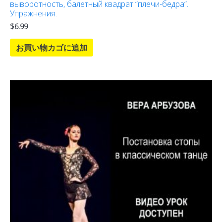
выворотность, балетный квадрат “плечи-бедра”.
Упражнения.
$
6.99
お買い物カゴに追加