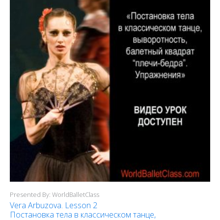
Presented By: WorldBalletClass
Vera Arbuzova. Lesson 2
Постановка тела в классическом танце,