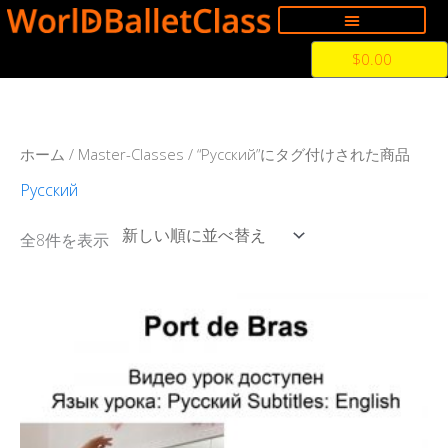
内
容
Cart
$
0.00
を
ス
キ
ッ
新
ホーム
/
Master-Classes
/ “Русский”にタグ付けされた商品
プ
し
い
Русский
順
全8件を表示