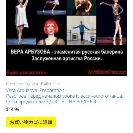
Presented By: WorldBalletClass
Vera Arbuzova. Preparation
Разогрев перед началом урока классического танца.
Cпец-предложение ДОСТУП НА 30 ДНЕЙ
$
14.99
お買い物カゴに追加