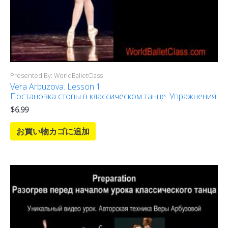
Presented By: WorldBalletClass
Vera Arbuzova. Lesson 1
Постановка стопы в классическом танце. Упражнения.
$
6.99
お買い物カゴに追加