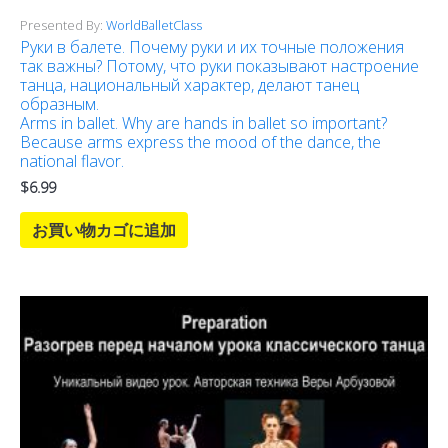
Presented By:
WorldBalletClass
Руки в балете. Почему руки и их точные положения
так важны? Потому, что руки показывают настроение
танца, национальный характер, делают танец
образным.
Arms in ballet. Why are hands in ballet so important?
Because arms express the mood of the dance, the
national flavor.
$
6.99
お買い物カゴに追加