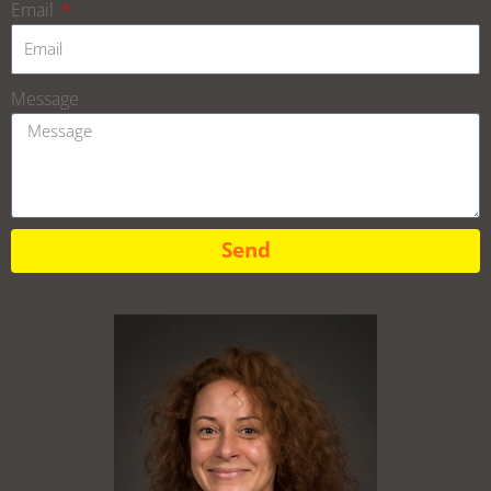
Email
Message
Send