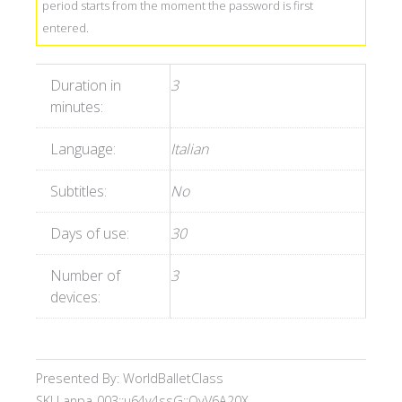
period starts from the moment the password is first
entered.
Duration in
3
minutes:
Language:
Italian
Subtitles:
No
Days of use:
30
Number of
3
devices:
Presented By: WorldBalletClass
SKU
anpa-003;;u64y4ssG;;QyV6A20X