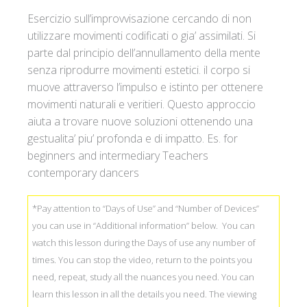
Version
し
Esercizio sull’improvvisazione cercando di non
quantity
ま
utilizzare movimenti codificati o gia’ assimilati. Si
し
parte dal principio dell’annullamento della mente
た
senza riprodurre movimenti estetici. il corpo si
muove attraverso l’impulso e istinto per ottenere
movimenti naturali e veritieri. Questo approccio
aiuta a trovare nuove soluzioni ottenendo una
gestualita’ piu’ profonda e di impatto. Es. for
beginners and intermediary Teachers
contemporary dancers
*Pay attention to “Days of Use” and “Number of Devices”
you can use in “Additional information” below. You can
watch this lesson during the Days of use any number of
times. You can stop the video, return to the points you
need, repeat, study all the nuances you need. You can
learn this lesson in all the details you need. The viewing