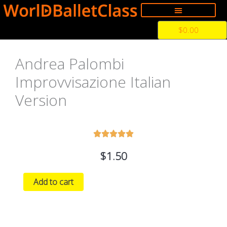
Skip
to
Cart
$
0.00
content
Andrea Palombi
Improvvisazione Italian
Version
5





の
$
1.50
う
ち
Andrea
Add to cart
5
Palombi
と
Improvvisazione
評
Italian
価